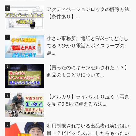
アクティベーションロックの解除方法
【条件あり】...
小さい事務所。電話とFAXってどうし
てる？ひかり電話とボイスワープの
裏...
【買ったのにキャンセルされた！？】
商品のよこどりについて...
【メルカリ】ライバルより速く！写真
を見て0.5秒で買える方法...
利用制限されている出品者は実は狙い
目！？ビビッてスルーしたらもったい