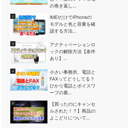
の巻き返し...
IMEIだけでiPhoneの
モデルと色と容量を確
認する方法...
アクティベーションロ
ックの解除方法【条件
あり】...
小さい事務所。電話と
FAXってどうしてる？
ひかり電話とボイスワ
ープの裏...
【買ったのにキャンセ
ルされた！？】商品の
よこどりについて...