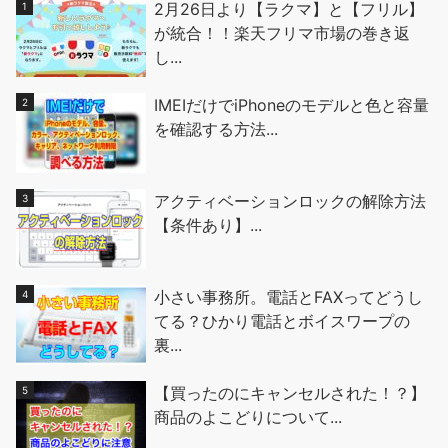
2月26日より【ラクマ】と【フリル】
が統合！！楽天フリマ市場の巻き返
し...
IMEIだけでiPhoneのモデルと色と容量
を確認する方法...
アクティベーションロックの解除方法
【条件あり】...
小さい事務所。電話とFAXってどうし
てる？ひかり電話とボイスワープの
裏...
【買ったのにキャンセルされた！？】
商品のよこどりについて...