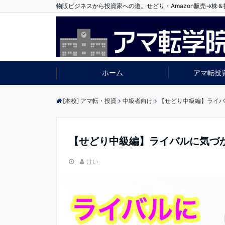
物販ビジネスから投資家への道。せどり・Amazon販売→株
ホーム
アマ転投
[本校] アマ転・投資
中級者向け
【せどり中級編】ライバ
【せどり中級編】ライバルに気づ
けい