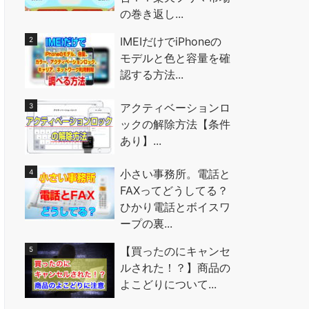
の巻き返し...
IMEIだけでiPhoneの
モデルと色と容量を確
認する方法...
アクティベーションロ
ックの解除方法【条件
あり】...
小さい事務所。電話と
FAXってどうしてる？
ひかり電話とボイスワ
ープの裏...
【買ったのにキャンセ
ルされた！？】商品の
よこどりについて...