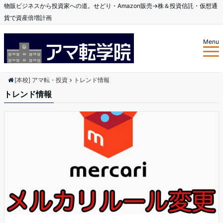
物販ビジネスから投資家への道。せどり・Amazon販売→株＆投資信託・仮想通
貨で資産倍増計画
Menu
[本校] アマ転・投資
トレンド情報
トレンド情報