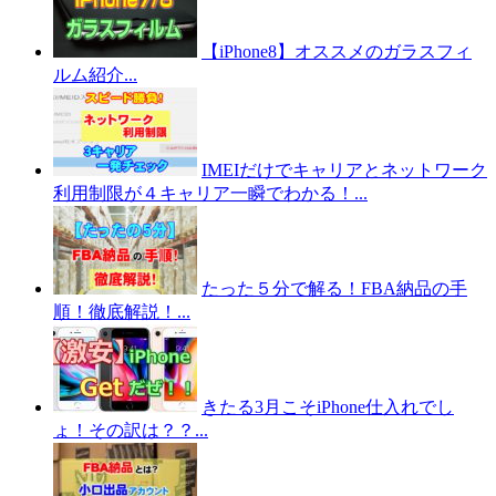
【iPhone8】オススメのガラスフィ
ルム紹介...
IMEIだけでキャリアとネットワーク
利用制限が４キャリア一瞬でわかる！...
たった５分で解る！FBA納品の手
順！徹底解説！...
きたる3月こそiPhone仕入れでし
ょ！その訳は？？...