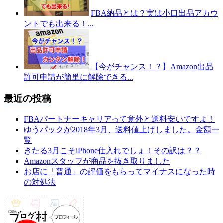
FBA納品とは？実は小口出品アカウ
ントでも出来る！...
【今がチャンス！？】Amazon出品
許可申請が簡単に解除できる...
最近の投稿
FBAパートナーキャリアって意外と送料安いですよ！
ゆうパックが2018年3月、送料値上げしました。金額一
覧
きたる3月こそiPhone仕入れでしょ！その訳は？？
Amazonスタッフが商品を抜き取りました
お店に「普通」の評価をもらってマイナスになった時
の対処法