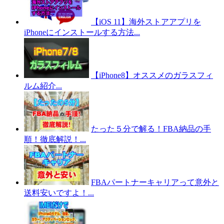
【iOS 11】海外ストアアプリを
iPhoneにインストールする方法...
【iPhone8】オススメのガラスフィ
ルム紹介...
たった５分で解る！FBA納品の手
順！徹底解説！...
FBAパートナーキャリアって意外と
送料安いですよ！...