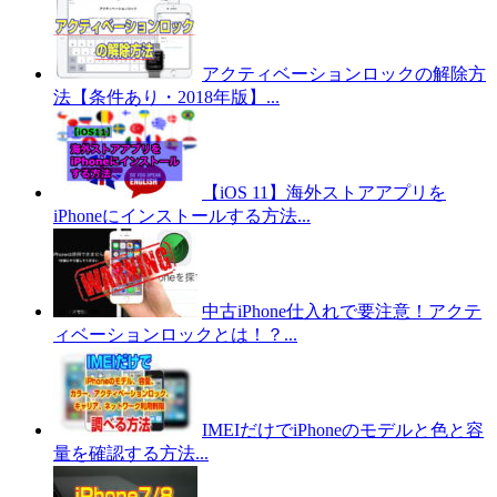
アクティベーションロックの解除方
法【条件あり・2018年版】...
【iOS 11】海外ストアアプリを
iPhoneにインストールする方法...
中古iPhone仕入れで要注意！アクテ
ィベーションロックとは！？...
IMEIだけでiPhoneのモデルと色と容
量を確認する方法...