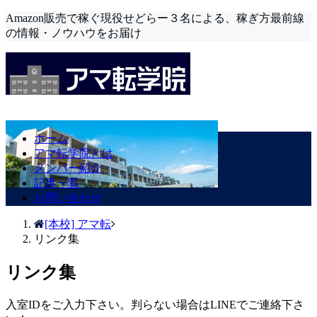
Amazon販売で稼ぐ現役せどらー３名による、稼ぎ方最前線
の情報・ノウハウをお届け
ホーム
アマ転学院とは
メンバー紹介
記事一覧
お問い合わせ
[本校] アマ転
リンク集
リンク集
入室IDをご入力下さい。判らない場合はLINEでご連絡下さ