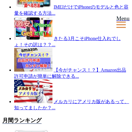
IMEIだけでiPhoneのモデルと色と容
量を確認する方法...
Menu
きたる3月こそiPhone仕入れでし
ょ！その訳は？？...
【今がチャンス！？】Amazon出品
許可申請が簡単に解除できる...
メルカリにアメリカ版があるって、
知ってましたか？...
月間ランキング