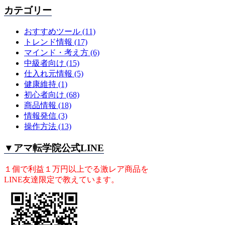
カテゴリー
おすすめツール
(11)
トレンド情報
(17)
マインド・考え方
(6)
中級者向け
(15)
仕入れ元情報
(5)
健康維持
(1)
初心者向け
(68)
商品情報
(18)
情報発信
(3)
操作方法
(13)
▼アマ転学院公式LINE
１個で利益１万円以上でる激レア商品を
LINE友達限定で教えています。