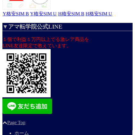
Y格安SIM B
Y格安SIM U
H格安SIM B
H格安SIM U
▼アマ転学院公式LINE
１個で利益１万円以上でる激レア商品を
LINE友達限定で教えています。
Page Top
ホーム